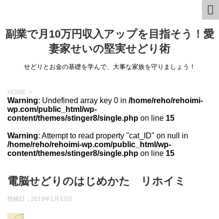
副業で月10万円収入アップを目指そう！愛
妻家せいの堅実せどり術
せどりとお金の基礎を学んで、大事な家族を守りましょう！
HOME
>
Warning
: Undefined array key 0 in
/home/reho/rehoimi-
wp.com/public_html/wp-
content/themes/stinger8/single.php
on line
15
Warning
: Attempt to read property "cat_ID" on null in
/home/reho/rehoimi-wp.com/public_html/wp-
content/themes/stinger8/single.php
on line
15
電脳せどりのはじめかた リホイミ
投稿日：
2019年1月13日