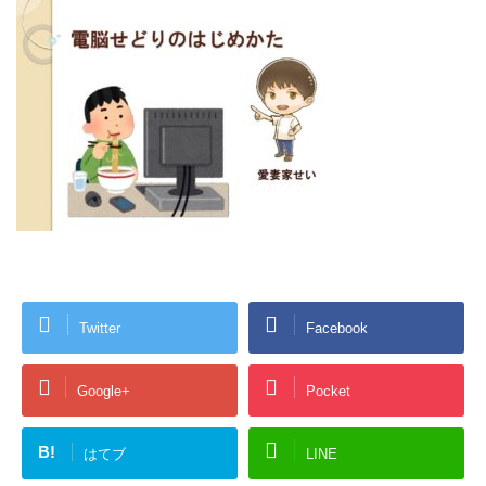
Twitter
Facebook
Google+
Pocket
B!
はてブ
LINE