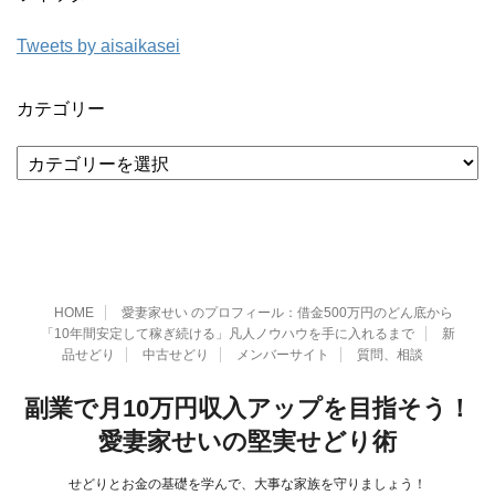
Tweets by aisaikasei
カテゴリー
カ
テ
ゴ
リ
ー
HOME
愛妻家せい のプロフィール：借金500万円のどん底から
「10年間安定して稼ぎ続ける」凡人ノウハウを手に入れるまで
新
品せどり
中古せどり
メンバーサイト
質問、相談
副業で月10万円収入アップを目指そう！
愛妻家せいの堅実せどり術
せどりとお金の基礎を学んで、大事な家族を守りましょう！