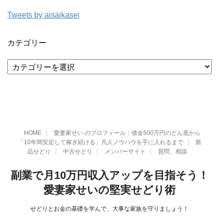
Tweets by aisaikasei
カテゴリー
カ
テ
ゴ
リ
ー
HOME
愛妻家せい のプロフィール：借金500万円のどん底から
「10年間安定して稼ぎ続ける」凡人ノウハウを手に入れるまで
新
品せどり
中古せどり
メンバーサイト
質問、相談
副業で月10万円収入アップを目指そう！
愛妻家せいの堅実せどり術
せどりとお金の基礎を学んで、大事な家族を守りましょう！