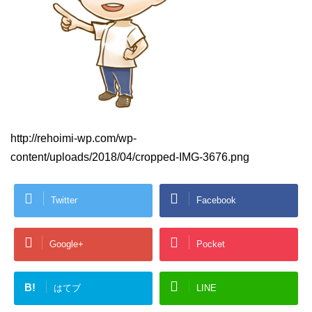
http://rehoimi-wp.com/wp-
content/uploads/2018/04/cropped-IMG-3676.png
Twitter
Facebook
Google+
Pocket
B!
はてブ
LINE