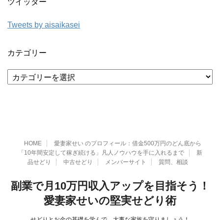
ツイッター
Tweets by aisaikasei
カテゴリー
カ
テ
ゴ
リ
ー
HOME
愛妻家せい のプロフィール：借金500万円のどん底から
「10年間安定して稼ぎ続ける」凡人ノウハウを手に入れるまで
新
品せどり
中古せどり
メンバーサイト
質問、相談
副業で月10万円収入アップを目指そう！
愛妻家せいの堅実せどり術
せどりとお金の基礎を学んで、大事な家族を守りましょう！