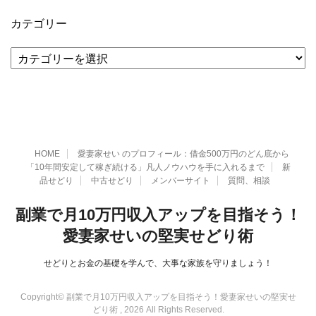
カテゴリー
カ
テ
ゴ
リ
ー
HOME
愛妻家せい のプロフィール：借金500万円のどん底から
「10年間安定して稼ぎ続ける」凡人ノウハウを手に入れるまで
新
品せどり
中古せどり
メンバーサイト
質問、相談
副業で月10万円収入アップを目指そう！
愛妻家せいの堅実せどり術
せどりとお金の基礎を学んで、大事な家族を守りましょう！
Copyright© 副業で月10万円収入アップを目指そう！愛妻家せいの堅実せ
どり術 , 2026 All Rights Reserved.