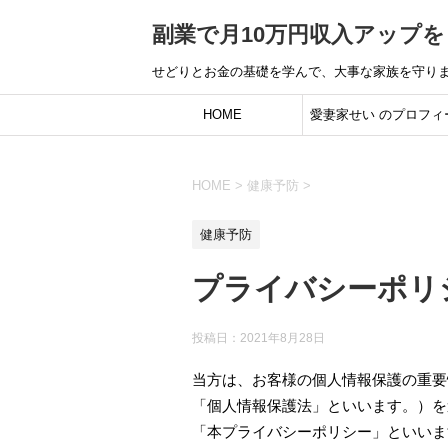
副業で月10万円収入アップ
せどりとお金の基礎を学んで、大事な家族を守り
HOME
愛妻家せい のプロフィ
ル：借金500万円のどん
HOME
>
健康予防
>
から「10年間安定して
健康予防
続ける」凡人ノウハウを
に入れるまで
プライバシーポリ
投稿日：
2021年8月28日
当方は、お客様の個人情報保護の重要
「個人情報保護法」といいます。）を
「本プライバシーポリシー」といいま