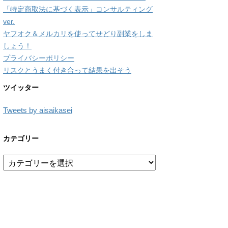
「特定商取法に基づく表示」コンサルティング
ver.
ヤフオク＆メルカリを使ってせどり副業をしま
しょう！
プライバシーポリシー
リスクとうまく付き合って結果を出そう
ツイッター
Tweets by aisaikasei
カテゴリー
カ
テ
ゴ
リ
ー