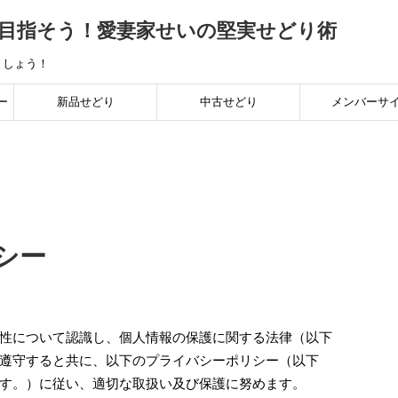
を目指そう！愛妻家せいの堅実せどり術
ましょう！
ー
新品せどり
中古せどり
メンバーサ
底
稼ぎ
手
シー
性について認識し、個人情報の保護に関する法律（以下
遵守すると共に、以下のプライバシーポリシー（以下
す。）に従い、適切な取扱い及び保護に努めます。