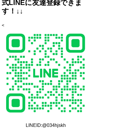
式LINEに友達登録できま
す！↓↓
<
LINEID:@034hjskh