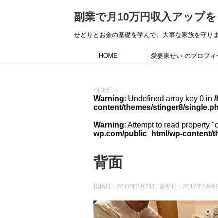
副業で月10万円収入アップ
せどりとお金の基礎を学んで、大事な家族を守り
HOME
愛妻家せい のプロフィ
ル：借金500万円のどん
HOME
>
から「10年間安定して
Warning
: Undefined array key 0 in
content/themes/stinger8/single.p
続ける」凡人ノウハウを
Warning
: Attempt to read property "
wp.com/public_html/wp-content/t
に入れるまで
背面
投稿日：2017年3月21日 更新日：
2017年5月6