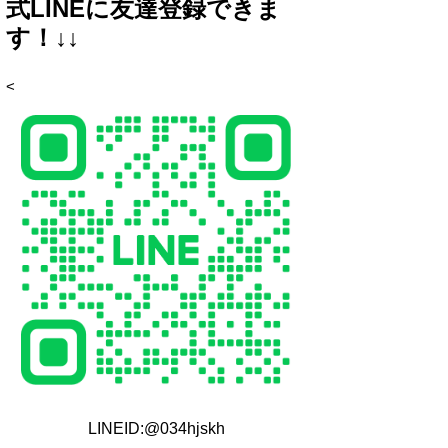
式LINEに友達登録できま
す！↓↓
<
LINEID:@034hjskh