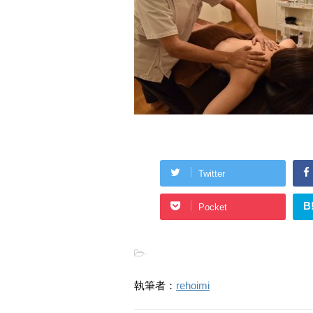
Twitter
B
Pocket
-
執筆者：
rehoimi