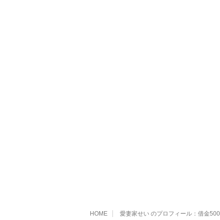
HOME
愛妻家せい のプロフィール：借金5