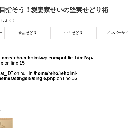
を目指そう！愛妻家せいの堅実せどり術
ましょう！
ー
新品せどり
中古せどり
メンバーサ
底
稼ぎ
/home/reho/rehoimi-wp.com/public_html/wp-
hp
on line
15
手
cat_ID" on null in
/home/reho/rehoimi-
hemes/stinger8/single.php
on line
15
日