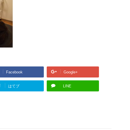
Facebook
Google+
!
はてブ
LINE