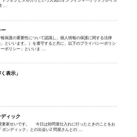
、ヤフオクとメルカリという人気のオンラインマーケットプレイス
 …
シー
情報保護の重要性について認識し、個人情報の保護に関する法律
法」といいます。）を遵守すると共に、以下のプライバシーポリシ
ーポリシー」といいま …
づく表示」
ンディック
 愛妻家せいです。 今日は卸問屋仕入れに行ったときのことをお
「ボンディック」との出会い2 問屋さんとの …