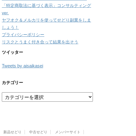
「特定商取法に基づく表示」コンサルティング
ver.
ヤフオク＆メルカリを使ってせどり副業をしま
しょう！
プライバシーポリシー
リスクとうまく付き合って結果を出そう
ツイッター
Tweets by aisaikasei
カテゴリー
カ
テ
ゴ
リ
ー
新品せどり
中古せどり
メンバーサイト