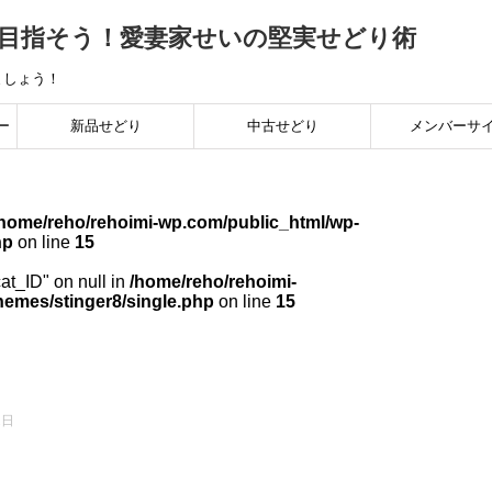
を目指そう！愛妻家せいの堅実せどり術
ましょう！
ー
新品せどり
中古せどり
メンバーサ
底
稼ぎ
/home/reho/rehoimi-wp.com/public_html/wp-
hp
on line
15
手
cat_ID" on null in
/home/reho/rehoimi-
hemes/stinger8/single.php
on line
15
2日