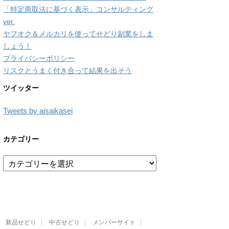
「特定商取法に基づく表示」コンサルティング
ver.
ヤフオク＆メルカリを使ってせどり副業をしま
しょう！
プライバシーポリシー
リスクとうまく付き合って結果を出そう
ツイッター
Tweets by aisaikasei
カテゴリー
カ
テ
ゴ
リ
ー
新品せどり
中古せどり
メンバーサイト