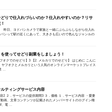
せどりで仕入れづらいのか？仕入れやすいのか？リサ
説！
！ 昨日、ヨドバシカメラで家族と一緒にぶらぶらしながら仕入れ
ドバシって駅の近くにあって、大きさも広いので色んなジャンルの
リを使ってせどり副業をしましょう！
ヤフオクでのせどり】3 【2. メルカリでのせどり】 はじめに こんに
、ヤフオクとメルカリという人気のオンラインマーケットプレイス
 …
サルティングサービス内容
容2 ２．サービスの提供期間3 ３．価格 １．サービス内容 ・愛妻
グ動画、文章コンテンツが記載されたメンバーサイトのログイン権
M、電 …