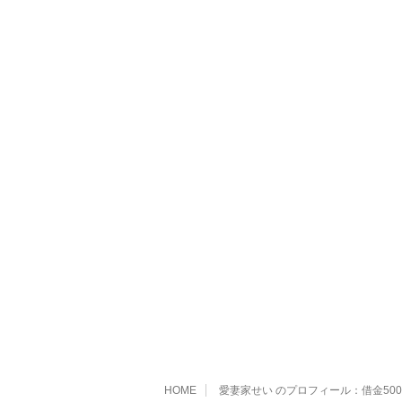
HOME
愛妻家せい のプロフィール：借金5