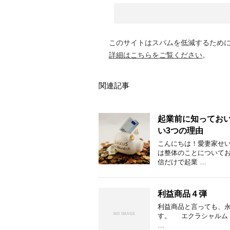
このサイトはスパムを低減するために A
詳細はこちらをご覧ください
。
関連記事
起業前に知ってお
い3つの理由
こんにちは！愛妻家せ
は整体のことについて
信だけで起業 …
利益商品４弾
利益商品と言っても、
す。 エクラシャルム（定
…