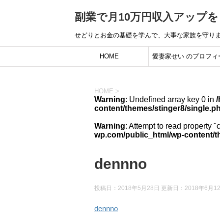
副業で月10万円収入アップ
せどりとお金の基礎を学んで、大事な家族を守り
HOME
愛妻家せい のプロフィ
ル：借金500万円のどん
HOME
>
から「10年間安定して
Warning
: Undefined array key 0 in
content/themes/stinger8/single.p
続ける」凡人ノウハウを
Warning
: Attempt to read property "
wp.com/public_html/wp-content/t
に入れるまで
dennno
投稿日：2018年5月28日 更新日：
2018年6月1
dennno