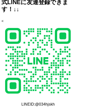
式LINEに友達登録できま
す！↓↓
<
LINEID:@034hjskh