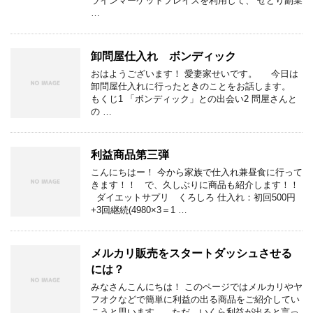
ラインマーケットプレイスを利用して、 せどり副業
…
卸問屋仕入れ ボンディック
おはようございます！ 愛妻家せいです。 今日は
卸問屋仕入れに行ったときのことをお話します。
もくじ1 「ボンディック」との出会い2 問屋さんと
の …
利益商品第三弾
こんにちはー！ 今から家族で仕入れ兼昼食に行って
きます！！ で、久しぶりに商品も紹介します！！
ダイエットサプリ くろしろ 仕入れ：初回500円
+3回継続(4980×3＝1 …
メルカリ販売をスタートダッシュさせる
には？
みなさんこんにちは！ このページではメルカリやヤ
フオクなどで簡単に利益の出る商品をご紹介してい
こうと思います。 ただ、いくら利益が出ると言っ