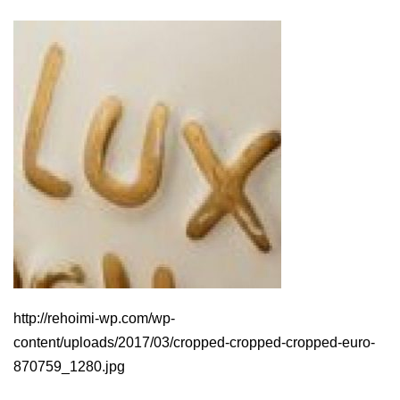
http://rehoimi-wp.com/wp-
content/uploads/2017/03/cropped-cropped-cropped-euro-
870759_1280.jpg