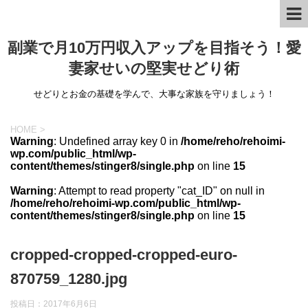
副業で月10万円収入アップを目指そう！愛
妻家せいの堅実せどり術
せどりとお金の基礎を学んで、大事な家族を守りましょう！
HOME
>
Warning
: Undefined array key 0 in
/home/reho/rehoimi-
wp.com/public_html/wp-
content/themes/stinger8/single.php
on line
15
Warning
: Attempt to read property "cat_ID" on null in
/home/reho/rehoimi-wp.com/public_html/wp-
content/themes/stinger8/single.php
on line
15
cropped-cropped-cropped-euro-
870759_1280.jpg
投稿日：
2017年6月6日