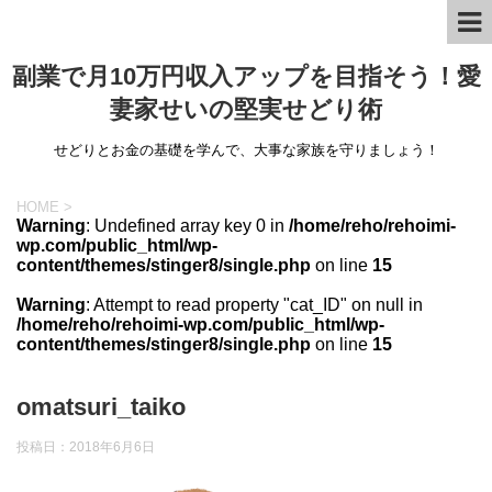
副業で月10万円収入アップを目指そう！愛
妻家せいの堅実せどり術
せどりとお金の基礎を学んで、大事な家族を守りましょう！
HOME
>
Warning
: Undefined array key 0 in
/home/reho/rehoimi-
wp.com/public_html/wp-
content/themes/stinger8/single.php
on line
15
Warning
: Attempt to read property "cat_ID" on null in
/home/reho/rehoimi-wp.com/public_html/wp-
content/themes/stinger8/single.php
on line
15
omatsuri_taiko
投稿日：
2018年6月6日