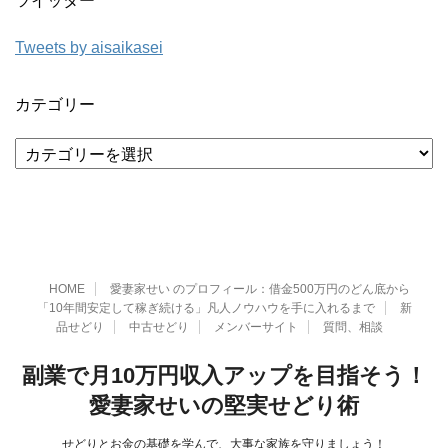
ツイッター
Tweets by aisaikasei
カテゴリー
カ
テ
ゴ
リ
ー
HOME
愛妻家せい のプロフィール：借金500万円のどん底から
「10年間安定して稼ぎ続ける」凡人ノウハウを手に入れるまで
新
品せどり
中古せどり
メンバーサイト
質問、相談
副業で月10万円収入アップを目指そう！
愛妻家せいの堅実せどり術
せどりとお金の基礎を学んで、大事な家族を守りましょう！